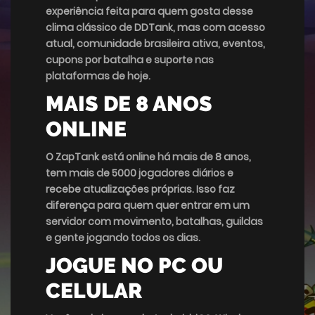
experiência feita para quem gosta desse
clima clássico de DDTank, mas com acesso
atual, comunidade brasileira ativa, eventos,
cupons por batalha e suporte nas
plataformas de hoje.
MAIS DE 8 ANOS
ONLINE
O ZapTank está online há mais de 8 anos,
tem mais de 5000 jogadores diários e
recebe atualizações próprias. Isso faz
diferença para quem quer entrar em um
servidor com movimento, batalhas, guildas
e gente jogando todos os dias.
JOGUE NO PC OU
CELULAR