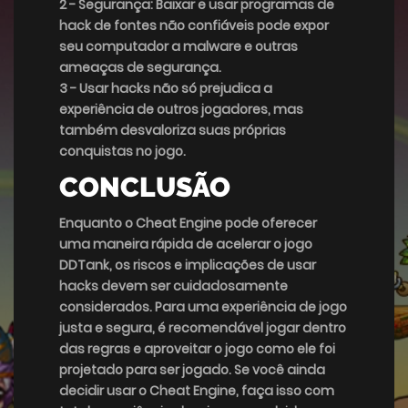
2 - Segurança: Baixar e usar programas de
hack de fontes não confiáveis pode expor
seu computador a malware e outras
ameaças de segurança.
3 - Usar hacks não só prejudica a
experiência de outros jogadores, mas
também desvaloriza suas próprias
conquistas no jogo.
CONCLUSÃO
Enquanto o Cheat Engine pode oferecer
uma maneira rápida de acelerar o jogo
DDTank, os riscos e implicações de usar
hacks devem ser cuidadosamente
considerados. Para uma experiência de jogo
justa e segura, é recomendável jogar dentro
das regras e aproveitar o jogo como ele foi
projetado para ser jogado. Se você ainda
decidir usar o Cheat Engine, faça isso com