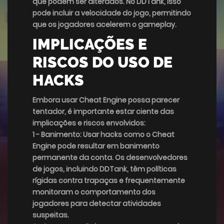
que podem ser alterados. No DDTank, isso
pode incluir a velocidade do jogo, permitindo
que os jogadores acelerem o gameplay.
IMPLICAÇÕES E
RISCOS DO USO DE
HACKS
Embora usar Cheat Engine possa parecer
tentador, é importante estar ciente das
implicações e riscos envolvidos:
1 - Banimento: Usar hacks como o Cheat
Engine pode resultar em banimento
permanente da conta. Os desenvolvedores
de jogos, incluindo DDTank, têm políticas
rígidas contra trapaças e frequentemente
monitoram o comportamento dos
jogadores para detectar atividades
suspeitas.