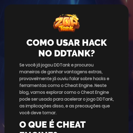
COMO USAR HACK
NO DDTANK?
Se você já jogou DDTank e procurou
maneiras de ganhar vantagens extras,
provavelmente já ouviu falar sobre hacks e
ferramentas como o Cheat Engine. Neste
blog, vamos explorar como o Cheat Engine
pode ser usado para acelerar o jogo DDTank,
as implicações disso, e as precauções que
você deve tomar.
O QUE É CHEAT